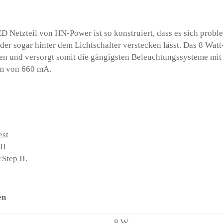
D Netzteil von HN-Power ist so konstruiert, dass es sich prob
oder sogar hinter dem Lichtschalter verstecken lässt. Das 8 W
n und versorgt somit die gängigsten Beleuchtungssysteme mit
m von 660 mA.
est
II
 Step II.
en
8 W