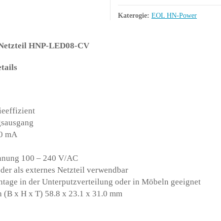
Katerogie:
EOL HN-Power
Netzteil HNP-LED08-CV
tails
eeffizient
gsausgang
60 mA
nnung 100 – 240 V/AC
der als externes Netzteil verwendbar
tage in der Unterputzverteilung oder in Möbeln geeignet
(B x H x T) 58.8 x 23.1 x 31.0 mm