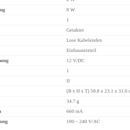
ung
8 W
1
Getaktet
Lose Kabelenden
Einbaunetzteil
nung
12 V/DC
1
II
(B x H x T) 58.8 x 23.1 x 31.0
34.7 g
m
660 mA
nung
100 – 240 V/AC