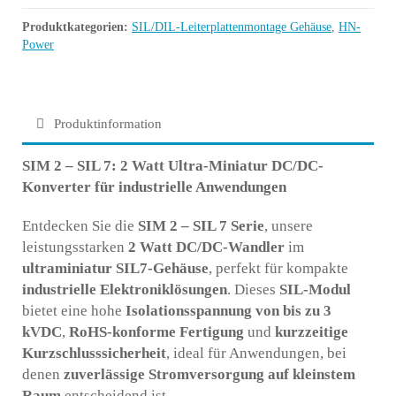
Produktkategorien:
SIL/DIL-Leiterplattenmontage Gehäuse
,
HN-
Power
Produktinformation
SIM 2 – SIL 7: 2 Watt Ultra-Miniatur DC/DC-
Konverter für industrielle Anwendungen
Entdecken Sie die
SIM 2 – SIL 7 Serie
, unsere
leistungsstarken
2 Watt DC/DC-Wandler
im
ultraminiatur SIL7-Gehäuse
, perfekt für kompakte
industrielle Elektroniklösungen
. Dieses
SIL-Modul
bietet eine hohe
Isolationsspannung von bis zu 3
kVDC
,
RoHS-konforme Fertigung
und
kurzzeitige
Kurzschlusssicherheit
, ideal für Anwendungen, bei
denen
zuverlässige Stromversorgung auf kleinstem
Raum
entscheidend ist.