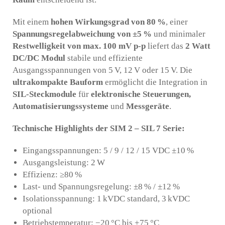
Mit einem
hohen Wirkungsgrad von 80
%
, einer
Spannungsregelabweichung von ±5
%
und minimaler
Restwelligkeit von max. 100 mV p-p
liefert das
2 Watt
DC/DC Modul
stabile und effiziente
Ausgangsspannungen von 5 V, 12 V oder 15 V. Die
ultrakompakte Bauform
ermöglicht die Integration in
SIL-Steckmodule
für
elektronische Steuerungen,
Automatisierungssysteme
und
Messgeräte
.
Technische Highlights der SIM 2 – SIL 7 Serie:
Eingangsspannungen: 5 / 9 / 12 / 15 VDC ±10 %
Ausgangsleistung: 2 W
Effizienz: ≥80 %
Last- und Spannungsregelung: ±8 % / ±12 %
Isolationsspannung: 1 kVDC standard, 3 kVDC
optional
Betriebstemperatur: −20 °C bis +75 °C