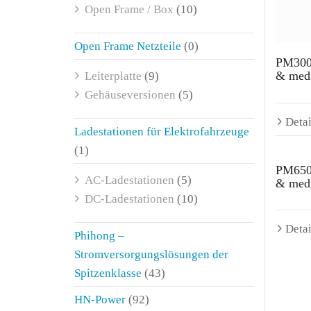
Open Frame / Box
(10)
Open Frame Netzteile
(0)
PM300
& medi
Leiterplatte
(9)
Gehäuseversionen
(5)
Detai
Ladestationen für Elektrofahrzeuge
(1)
PM650
AC-Ladestationen
(5)
& medi
DC-Ladestationen
(10)
Detai
Phihong –
Stromversorgungslösungen der
Spitzenklasse
(43)
HN-Power
(92)