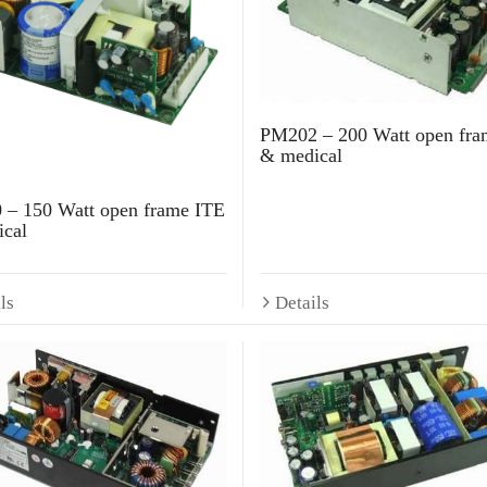
PM202 – 200 Watt open fra
& medical
– 150 Watt open frame ITE
cal
ls
Details