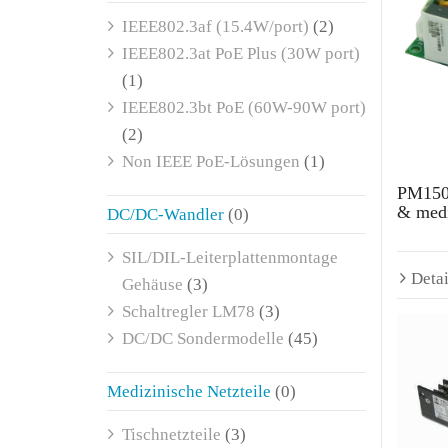
IEEE802.3af (15.4W/port)
(2)
IEEE802.3at PoE Plus (30W port)
(1)
IEEE802.3bt PoE (60W-90W port)
(2)
Non IEEE PoE-Lösungen
(1)
PM150 
& medi
DC/DC-Wandler
(0)
SIL/DIL-Leiterplattenmontage
Detai
Gehäuse
(3)
Schaltregler LM78
(3)
DC/DC Sondermodelle
(45)
Medizinische Netzteile
(0)
Tischnetzteile
(3)